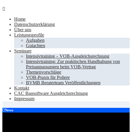
Skip
to
Home
content
Datenschutzerklärung
Über uns
Leistungsprofile
Aufgaben
Gutachten
Seminare
Intensivtraining – VOB-Ausgleichsrechnung
Intensivtraining: Zur praktischen Handhabung von
Preisanpassungen beim VOB-Vertrag
Themenvorschläge
VOB-Praxis für Poliere
BVMB Beraterteam Veröffentlichungen
Kontakt
CAC Bausoftware Ausgleichsrechnung
Impressum
News