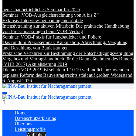
neues baubetriebliches Seminar für 2025
Seminar „VOB-Ausgleichsrechnung von A bis Z“
Exklusiv-Interview bei bauingenieur24.de
Intensivtraining zur aktiven Mitarbeit: Die praktische Handhabung
von Preisanpassungen beim VOB-Vertrag
Seminar: VOB-Praxis für Jungbauleiter und Poliere
Das rundum Praxisseminar: Kalkulation, Abrechnung, Vergütung
und Bezahlung von Bauleistungen
Praktische Verfahren zur Bestimmung der Entschädigungsvergütung
Vergabe- und Vertragshandbuch für die Baumaßnahmen des Bundes
(VHB 2017) Aktualisierung 2019
Die neue VOB 2019 ist seit dem 1.10.19 verbindlich anzuwenden
geplante Reform des Bauvertragsrechts stößt auf großen Widerstand
6. August 2026
INA-Bau Institut für Nachtragsmanagement
Abrechnung und Baubetriebsberatung
INA-Bau Institut für Nachtragsmanagement
Abrechnung und Baubetriebsberatung
Home
Datenschutzerklärung
Über uns
Leistungsprofile
Aufgaben