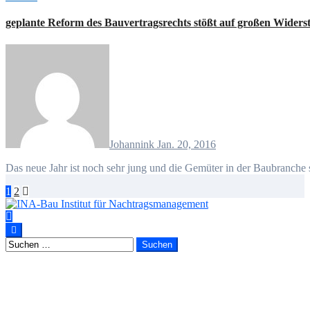
geplante Reform des Bauvertragsrechts stößt auf großen Widers
Johannink
Jan. 20, 2016
Das neue Jahr ist noch sehr jung und die Gemüter in der Baubranche
Seitennummerierung
1
2
der
Beiträge
Suchen
nach: