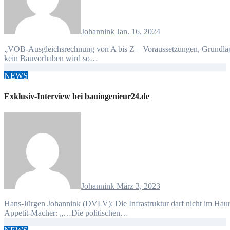
Johannink
Jan. 16, 2024
„VOB-Ausgleichsrechnung von A bis Z – Voraussetzungen, Grundlagen, Berechnungsmethoden und Sichtweisen“ So gut wie
kein Bauvorhaben wird so…
NEWS
Exklusiv-Interview bei bauingenieur24.de
Johannink
März 3, 2023
Hans-Jürgen Johannink (DVLV): Die Infrastruktur darf nicht im Hauruckverfahren erneuert werden Hier ein kleiner inhaltlicher
Appetit-Macher: „…Die politischen…