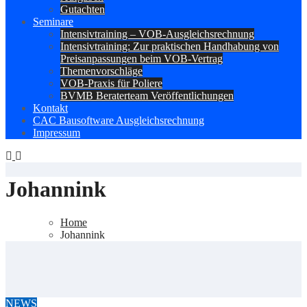
Gutachten
Seminare
Intensivtraining – VOB-Ausgleichsrechnung
Intensivtraining: Zur praktischen Handhabung von
Preisanpassungen beim VOB-Vertrag
Themenvorschläge
VOB-Praxis für Poliere
BVMB Beraterteam Veröffentlichungen
Kontakt
CAC Bausoftware Ausgleichsrechnung
Impressum
Johannink
Home
Johannink
NEWS